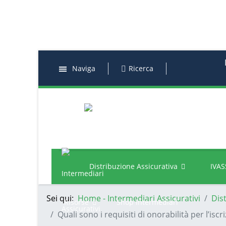
Naviga
Ricerca
Distribuzione Assicurativa
IVAS
Sei qui:
Home - Intermediari Assicurativi
Dis
Risorse
Shop Intermediari
Quali sono i requisiti di onorabilità per l’isc