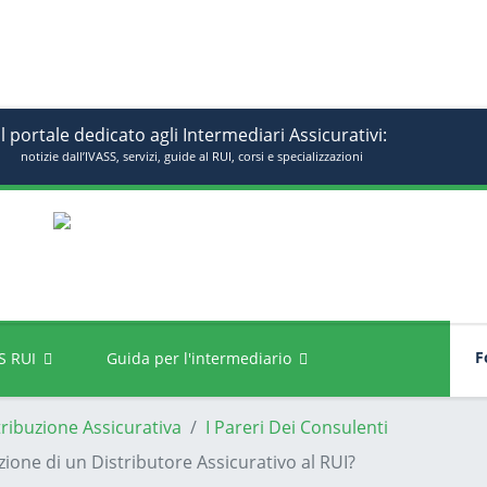
Il portale dedicato agli Intermediari Assicurativi:
notizie dall’IVASS, servizi, guide al RUI, corsi e specializzazioni
Fo
S RUI
Guida per l'intermediario
tribuzione Assicurativa
I Pareri Dei Consulenti
rizione di un Distributore Assicurativo al RUI?