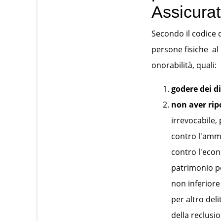
Assicurat
Secondo il codice de
persone fisiche al 
onorabilità, quali:
godere dei dir
non aver rip
irrevocabile,
contro l'ammi
contro l'econ
patrimonio pe
non inferiore
per altro del
della reclusi