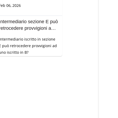
Feb 06, 2026
Intermediario sezione E può
retrocedere provvigioni ad
un Broker?
Intermediario i
scritto in sezione
E può retrocedere provvigioni ad
uno iscritto in B?
..
Feb 06, 2026
Diploma da 4 anni, posso
essere iscritta al RUI
sezione E?
Sono diplomata con "Diploma
Magistrale" di 4 anni, posso