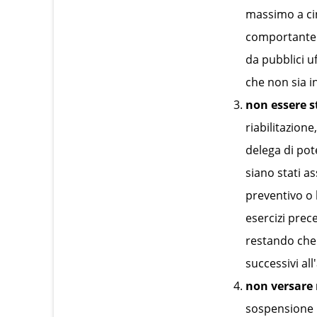
massimo a ci
comportante l
da pubblici uf
che non sia in
non essere st
riabilitazion
delega di pot
siano stati a
preventivo o 
esercizi prec
restando che 
successivi al
non versare 
sospensione p