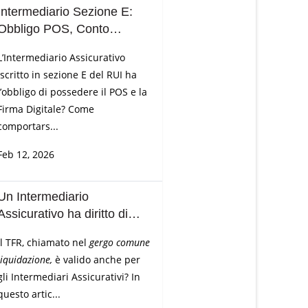
Intermediario Sezione E:
Obbligo POS, Conto
Corrente, Firma Digitale
L’Intermediario Assicurativo
iscritto in sezione E del RUI ha
l’obbligo di possedere il POS e la
Firma Digitale? Come
comportars...
Feb 12, 2026
Un Intermediario
Assicurativo ha diritto di
chiedere il TFR?
Il TFR, chiamato nel
gergo comune
liquidazione,
è valido anche per
gli Intermediari Assicurativi? In
questo artic...