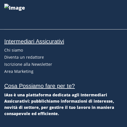
Lug 21, 2026
Numero IVASS per l'assistenza agli Intermediari
Assicurativi
Intermediari Assicurativi
Gli intermediari assicurativi che hanno necessità di
Chi siamo
contattare l’IVASS possono utilizzare il Contact
Diventa un redattore
Center Intermediari, una li...
Iscrizione alla Newsletter
Area Marketing
Lug 21, 2026
Cosa Possiamo fare per te?
IAss è una piattaforma dedicata agli Intermediari
Assicurativi: pubblichiamo informazioni di interesse,
novità di settore, per gestire il tuo lavoro in maniera
consapevole ed efficiente.