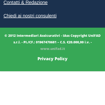
Contatti & Redazione
Chiedi ai nostri consulenti
© 2012 Intermediari Assicurativi - IAss Copyright UniFAD
s.r.l. - PI./CF.: 01967470681 – C.S. €20.000,00 i.v. -
www.unifad.it
Privacy Policy