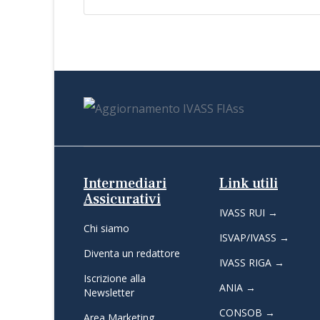
Intermediari
Link utili
Assicurativi
IVASS RUI →
Chi siamo
ISVAP/IVASS →
Diventa un redattore
IVASS RIGA →
Iscrizione alla
ANIA →
Newsletter
CONSOB →
Area Marketing