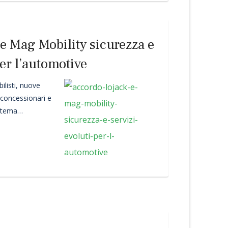
e Mag Mobility sicurezza e
per l’automotive
ilisti, nuove
 concessionari e
istema
obiettivi la
Jack
, società
tiche per la
icoli rubati
ecializzata nello
 di prodotti
 per il settore