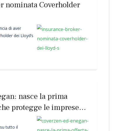
er nominata Coverholder
cia di aver
rholder dei Lloyd’s
gan: nasce la prima
 che protegge le imprese
hi del lavoro e dagli effetti
u tutto il
o climatico