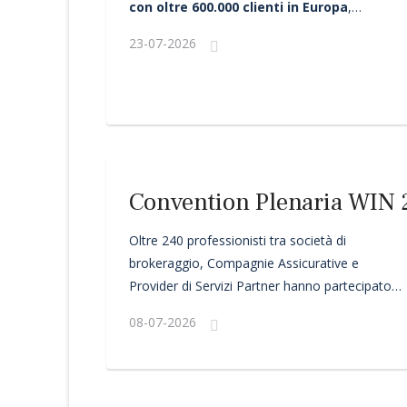
con oltre 600.000 clienti in Europa
,
annuncia il
lancio dell'Insurance Hub in
23-07-2026
Italia:
una nuova sezione integrata nella
piattaforma che offre ad aziende e
professionisti un accesso facilitato a prodotti
assicurativi selezionati.
Convention Plenaria WIN
Oltre 240 professionisti tra società di
brokeraggio, Compagnie Assicurative e
Provider di Servizi Partner hanno partecipato
alla
Convention Plenaria WIN 2026
,
08-07-2026
appuntamento tradizionalmente dedicato al
networking tra i Partner di WIN, sui principali
temi che stanno trasformando il mercato
assicurativo.