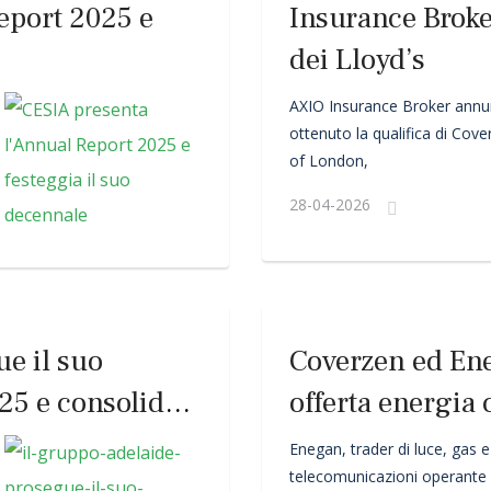
eport 2025 e
Insurance Brok
dei Lloyd’s
AXIO Insurance Broker annun
ottenuto la qualifica di Cove
of London,
28-04-2026
e il suo
Coverzen ed Ene
025 e consolida
offerta energia
uropeo
italiane dai risc
Enegan, trader di luce, gas e
telecomunicazioni operante s
del cambiament