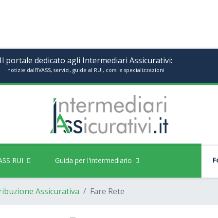
Il portale dedicato agli Intermediari Assicurativi:
notizie dall’IVASS, servizi, guide al RUI, corsi e specializzazioni
Fo
ASS RUI
Guida per l'intermediario
ribuzione Assicurativa
Fare Rete