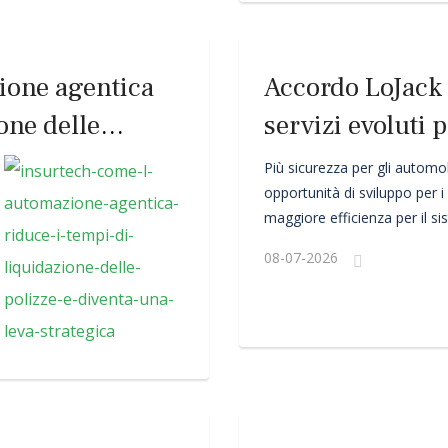
ione agentica
Accordo LoJack 
one delle
servizi evoluti 
strategica
Più sicurezza per gli automob
opportunità di sviluppo per i
maggiore efficienza per il s
assicurativo: nasce da questi 
08-07-2026
partnership strategica tra
Lo
leader nelle soluzioni telema
mobilità e nel recupero dei ve
e
MAG Mobility
, società sp
sviluppo e nella distribuzione
assicurativi e servizi integrati
automotive.