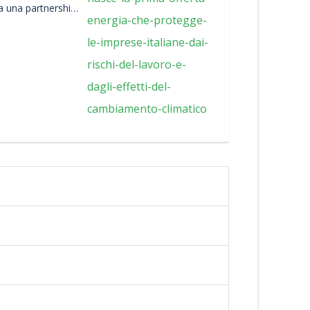
ia una partnership
ana leader nella
itale.