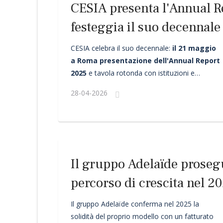
CESIA presenta l'Annual R
festeggia il suo decennale
CESIA celebra il suo decennale:
il 21 maggio
a Roma presentazione dell'Annual Report
2025
e tavola rotonda con istituzioni e
accademia
28-04-2026
Il gruppo Adelaïde prosegu
percorso di crescita nel 2
le basi del suo sviluppo e
Il gruppo Adelaïde conferma nel 2025 la
solidità del proprio modello con un fatturato