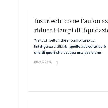
Insurtech: come l'automaz
riduce i tempi di liquidazi
polizze e diventa una leva 
Tra tutti i settori che si confrontano con
l’intelligenza artificiale,
quello assicurativo è
uno di quelli che occupa una posizione
peculiare,
non per la quantità di dati che
08-07-2026
tratta, ma per la natura di questo comparto e
per il modo in cui sono organizzati i processi
che lo governano.