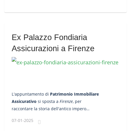
Centro-Nord Italia.
Ex Palazzo Fondiaria
Assicurazioni a Firenze
L'appuntamento di
Patrimonio Immobiliare
Assicurativo
si sposta a
Firenze
, per
raccontare la storia dell'antico impero
assicurativo di
Fondiaria
e del suo palazzo,
07-01-2025
oggi la compagnia conosciuta come
UnipolSai.