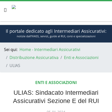
Il portale dedicato agli Intermediari Assicurativi:
notizie dall’IVASS, servizi, guide al RUI, corsi e specializzazioni
Sei qui:
Home - Intermediari Assicurativi
Dom, Ago 9, 2026
Sign In
Distribuzione Assicurativa
Enti e Associazioni
ULIAS
ENTI E ASSOCIAZIONI
ULIAS: Sindacato Intermediari
Assicurativi Sezione E del RUI
05-01-2024