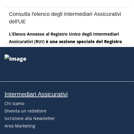
Consulta l'elenco degli Intermediari Assicurativi
dell'UE
L’Elenco Annesso al Registro Unico degli Intermediari
Assicurativi (RUI)
è una sezione speciale del Registro
IVASS,
Lug 21, 2026
Numero IVASS per l'assistenza agli Intermediari
Assicurativi
Intermediari Assicurativi
Gli intermediari assicurativi che hanno necessità di
Chi siamo
contattare l’IVASS possono utilizzare il Contact
Diventa un redattore
Center Intermediari, una li...
Iscrizione alla Newsletter
Area Marketing
Lug 21, 2026