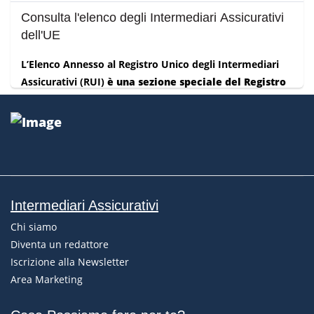
Consulta l'elenco degli Intermediari Assicurativi
dell'UE
L’Elenco Annesso al Registro Unico degli Intermediari
Assicurativi (RUI)
è una sezione speciale del Registro
IVASS,
Lug 21, 2026
Numero IVASS per l'assistenza agli Intermediari
Assicurativi
Intermediari Assicurativi
Gli intermediari assicurativi che hanno necessità di
Chi siamo
contattare l’IVASS possono utilizzare il Contact
Diventa un redattore
Center Intermediari, una li...
Iscrizione alla Newsletter
Area Marketing
Lug 21, 2026