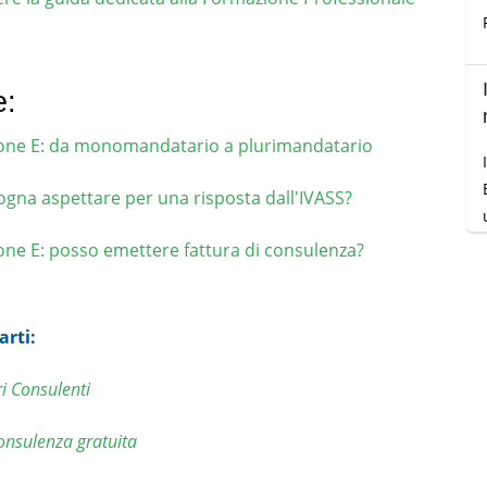
e:
ione E: da monomandatario a plurimandatario
gna aspettare per una risposta dall'IVASS?
one E: posso emettere fattura di consulenza?
.
arti:
ri Consulenti
consulenza gratuita