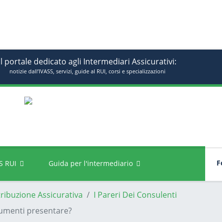
Il portale dedicato agli Intermediari Assicurativi:
notizie dall’IVASS, servizi, guide al RUI, corsi e specializzazioni
Fo
S RUI
Guida per l'intermediario
tribuzione Assicurativa
I Pareri Dei Consulenti
cumenti presentare?