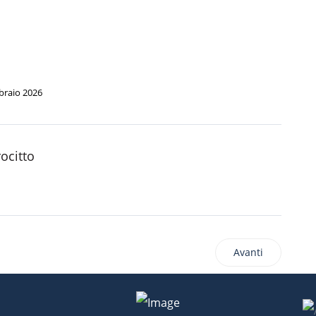
.
braio 2026
rocitto
Avanti