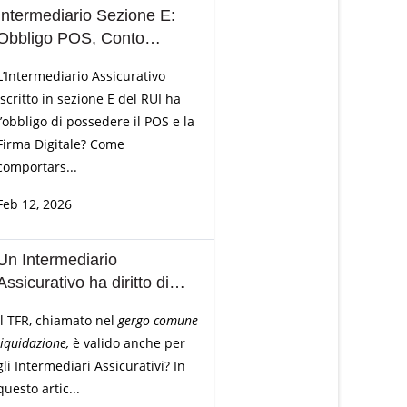
Intermediario Sezione E:
Obbligo POS, Conto
Corrente, Firma Digitale
L’Intermediario Assicurativo
iscritto in sezione E del RUI ha
l’obbligo di possedere il POS e la
Firma Digitale? Come
comportars...
Feb 12, 2026
Un Intermediario
Assicurativo ha diritto di
chiedere il TFR?
Il TFR, chiamato nel
gergo comune
liquidazione,
è valido anche per
gli Intermediari Assicurativi? In
questo artic...