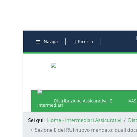
Naviga
Ricerca
Distribuzione Assicurativa
IVAS
Sei qui:
Home - Intermediari Assicurativi
Dis
Risorse
Shop Intermediari
Sezione E del RUI nuovo mandato: quali do