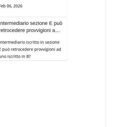
Feb 06, 2026
Intermediario sezione E può
retrocedere provvigioni ad
un Broker?
Intermediario i
scritto in sezione
E può retrocedere provvigioni ad
uno iscritto in B?
..
Feb 06, 2026
Diploma da 4 anni, posso
essere iscritta al RUI
sezione E?
Sono diplomata con "Diploma
Magistrale" di 4 anni, posso