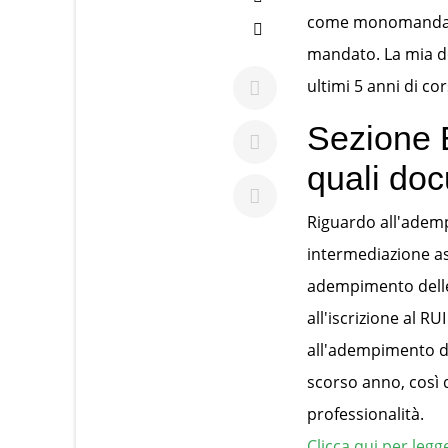
come monomandatar
mandato. La mia do
ultimi 5 anni di c
Sezione 
quali do
Riguardo all'ademp
intermediazione ass
adempimento delle 
all'iscrizione al RU
all'adempimento de
scorso anno, così d
professionalità.
Clicca qui per leg