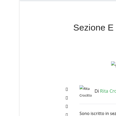
Sezione E 
Di
Rita Cr
Ratings
(0)
Sono iscritto in se