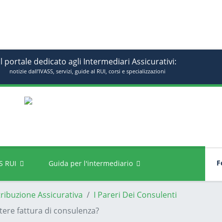
Il portale dedicato agli Intermediari Assicurativi:
notizie dall’IVASS, servizi, guide al RUI, corsi e specializzazioni
Fo
S RUI
Guida per l'intermediario
tribuzione Assicurativa
I Pareri Dei Consulenti
tere fattura di consulenza?