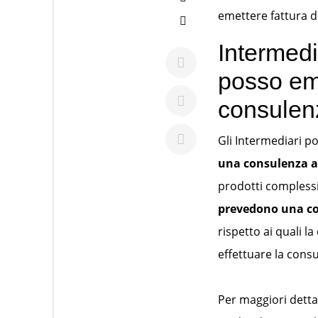
emettere fattura di
Intermedi
posso eme
consule
Gli Intermediari p
una consulenza ai
prodotti complessi
prevedono una co
rispetto ai quali l
effettuare la cons
Per maggiori dettag