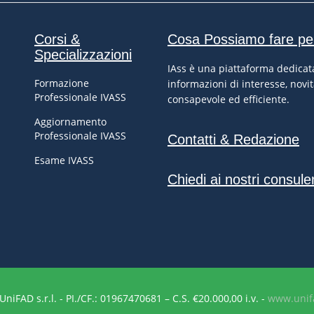
Corsi &
Cosa Possiamo fare pe
Specializzazioni
IAss è una piattaforma dedicata
Formazione
informazioni di interesse, novit
Professionale IVASS
consapevole ed efficiente.
Aggiornamento
Professionale IVASS
Contatti & Redazione
Esame IVASS
Chiedi ai nostri consule
niFAD s.r.l. - PI./CF.: 01967470681 – C.S. €20.000,00 i.v. -
www.unifa