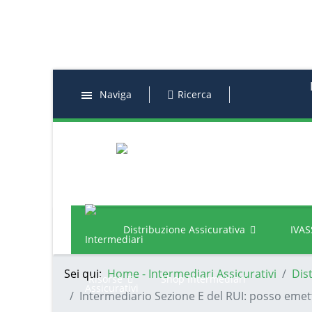
Naviga
Ricerca
Distribuzione Assicurativa
IVAS
Sei qui:
Home - Intermediari Assicurativi
Dis
Risorse
Shop Intermediari
Intermediario Sezione E del RUI: posso emet