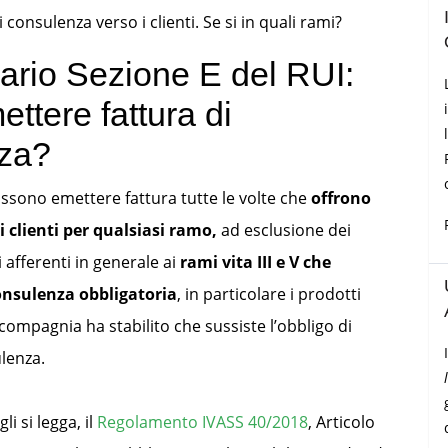
 consulenza verso i clienti. Se si in quali rami?
ario Sezione E del RUI:
ttere fattura di
nza?
ossono emettere fattura tutte le volte che
offrono
 clienti per qualsiasi ramo,
ad esclusione dei
 afferenti in generale ai
rami vita III e V che
nsulenza obbligatoria
, in particolare i prodotti
a compagnia ha stabilito che sussiste l’obbligo di
ulenza.
li si legga,
il
Regolamento IVASS 40/2018
, Articolo