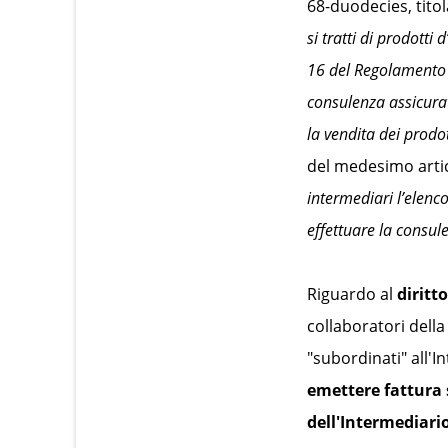
68-duodecies, tito
si tratti di prodotti
16 del Regolamento (
consulenza assicurat
la vendita dei prodo
del medesimo arti
intermediari l’elenco
effettuare la consul
Riguardo al
diritt
collaboratori della
"subordinati" all'I
emettere fattura 
dell'Intermediari