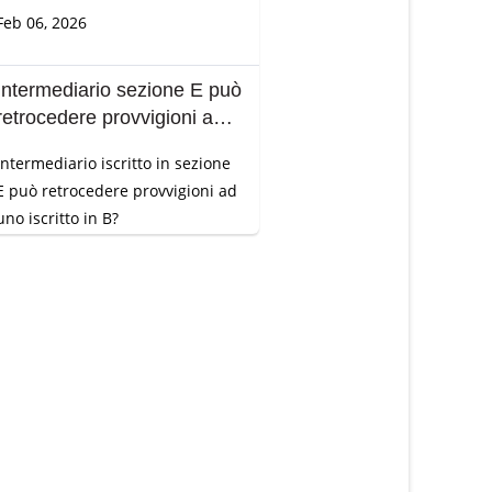
Feb 06, 2026
Intermediario sezione E può
retrocedere provvigioni ad
un Broker?
Intermediario i
scritto in sezione
E può retrocedere provvigioni ad
uno iscritto in B?
..
Feb 06, 2026
Diploma da 4 anni, posso
essere iscritta al RUI
sezione E?
Sono diplomata con "Diploma
Magistrale" di 4 anni, posso