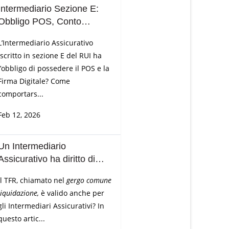
Intermediario Sezione E:
Obbligo POS, Conto
Corrente, Firma Digitale
L’Intermediario Assicurativo
iscritto in sezione E del RUI ha
l’obbligo di possedere il POS e la
Firma Digitale? Come
comportars...
Feb 12, 2026
Un Intermediario
Assicurativo ha diritto di
chiedere il TFR?
Il TFR, chiamato nel
gergo comune
liquidazione,
è valido anche per
gli Intermediari Assicurativi? In
questo artic...