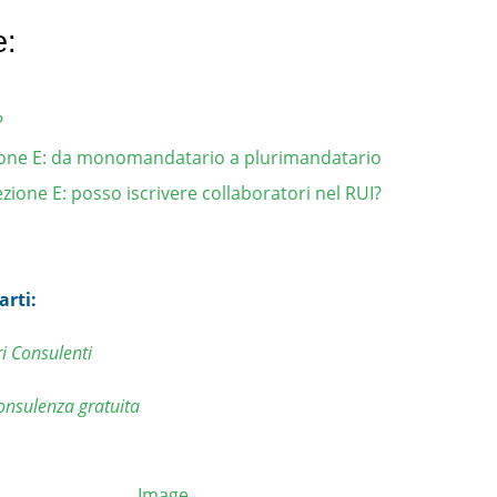
e:
.
?
ione E: da monomandatario a plurimandatario
ezione E: posso iscrivere collaboratori nel RUI?
arti:
ri Consulenti
consulenza gratuita