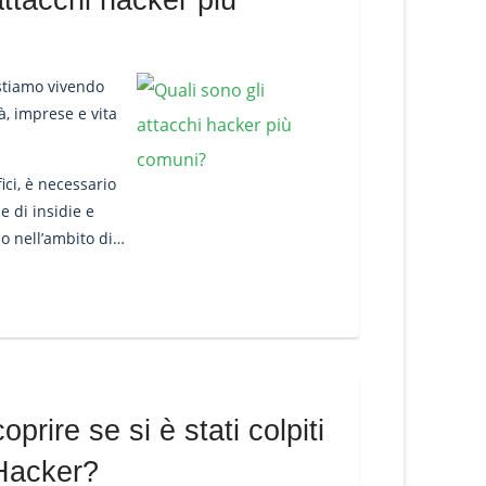
attacchi hacker più
 stiamo vivendo
à, imprese e vita
ici, è necessario
e di insidie e
o nell’ambito di
r risk o “rischio
rire se si è stati colpiti
Hacker?