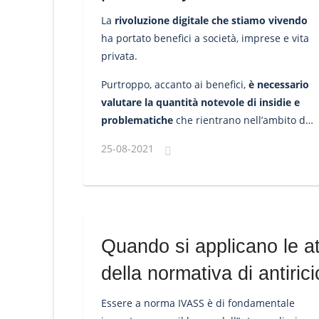
La
rivoluzione digitale che stiamo vivendo
ha portato benefici a società, imprese e vita
privata.
Purtroppo, accanto ai benefici,
è necessario
valutare la quantità notevole di insidie e
problematiche
che rientrano nell’ambito di
quel fenomeno definito cyber risk o “rischio
25-08-2021
informatico”.
Quando si applicano le att
della normativa di antiric
Essere a norma IVASS è di fondamentale