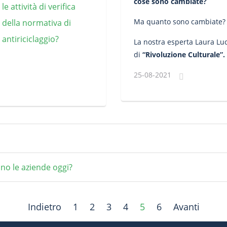
cose sono cambiate?
Ma quanto sono cambiate?
La nostra esperta Laura Luc
di
“Rivoluzione Culturale”.
25-08-2021
ono le aziende oggi?
Indietro
1
2
3
4
5
6
Avanti