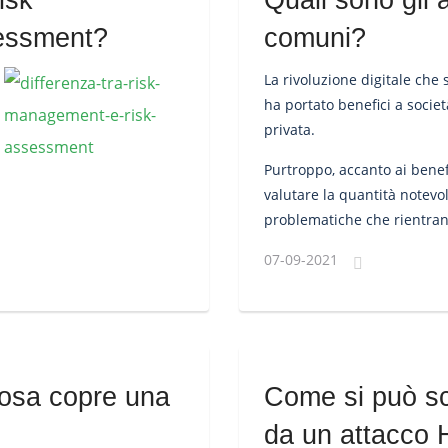
isk
Quali sono gli 
essment?
comuni?
La rivoluzione digitale che
ha portato benefici a societ
privata.
Purtroppo, accanto ai benef
valutare la quantità notevol
problematiche che rientran
quel fenomeno definito cybe
07-09-2021
informatico”.
cosa copre una
Come si può scop
da un attacco 