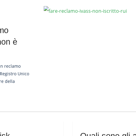
amo
non è
 un reclamo
 Registro Unico
re della