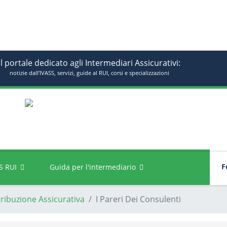
Il portale dedicato agli Intermediari Assicurativi:
notizie dall’IVASS, servizi, guide al RUI, corsi e specializzazioni
Fo
S RUI
Guida per l'intermediario
tribuzione Assicurativa
I Pareri Dei Consulenti