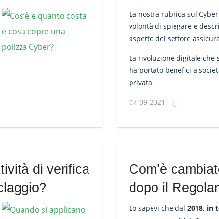
La nostra rubrica sul Cyber
volontà di spiegare e descr
aspetto del settore assicur
conosciuto e sottovalutato.
La rivoluzione digitale che
ha portato benefici a societ
privata.
07-09-2021
ività di verifica
Com’è cambiat
iclaggio?
dopo il Regola
Lo sapevi che dal
2018, in 