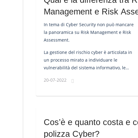
Qual è la differenza tra R
Management e Risk Ass
In tema di Cyber Security non può mancare
la panoramica su Risk Management e Risk
Assessment.
La gestione del rischio cyber è articolata in
un processo mirato a individuare le
vulnerabilità del sistema informativo, le
possibili minacce e i potenziali danni di una
20-07-2022
violazione della sicurezza.
Cos’è e quanto costa e 
polizza Cyber?