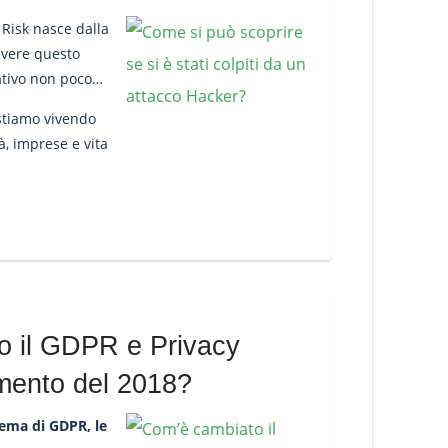
 Risk nasce dalla
ivere questo
ativo non poco
 stiamo vivendo
à, imprese e vita
o il GDPR e Privacy
mento del 2018?
tema di GDPR, le