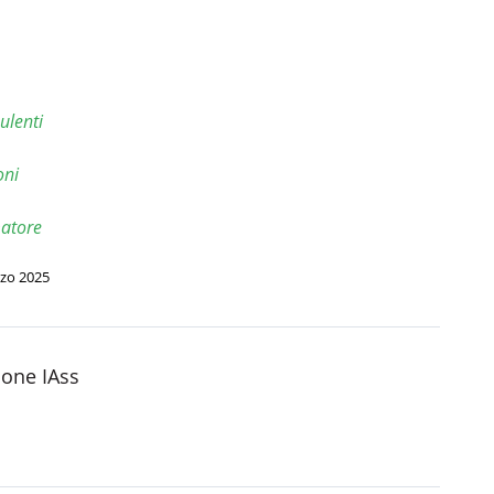
ulenti
oni
atore
rzo 2025
one IAss