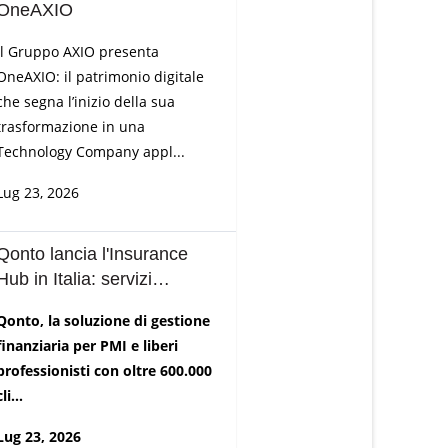
OneAXIO
Il Gruppo AXIO presenta
OneAXIO: il patrimonio digitale
che segna l’inizio della sua
trasformazione in una
Technology Company appl...
Lug 23, 2026
Qonto lancia l'Insurance
Hub in Italia: servizi
assicurativi integrati per
Qonto, la soluzione di gestione
PMI e professionisti
finanziaria per PMI e liberi
professionisti con oltre 600.000
cli...
Lug 23, 2026