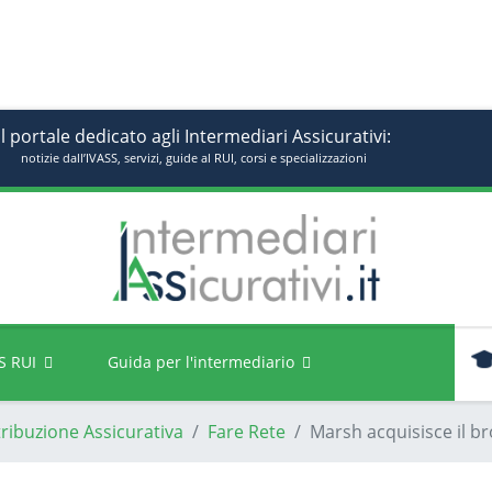
Il portale dedicato agli Intermediari Assicurativi:
notizie dall’IVASS, servizi, guide al RUI, corsi e specializzazioni
S RUI
Guida per l'intermediario
tribuzione Assicurativa
Fare Rete
Marsh acquisisce il b