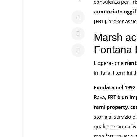
consulenza per i r
annunciato oggi l
(FRT)
, broker assi
Marsh acq
Fontana 
L'operazione
rient
in Italia. I termini
Fondata nel 1992
Rava,
FRT è un imp
rami property
,
ca
storia al servizio 
quali operano a liv
manifattura, istituz