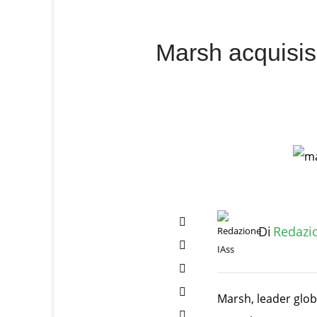
Marsh acquisis
Di
Redazi
Ratings
(0)
Marsh, leader glob