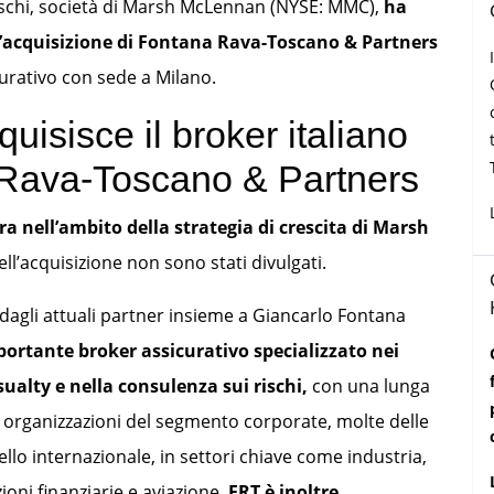
ischi, società di Marsh McLennan (NYSE: MMC),
ha
’acquisizione di Fontana Rava-Toscano & Partners
curativo con sede a Milano.
uisisce il broker italiano
Rava-Toscano & Partners
ra nell’ambito della strategia di crescita di Marsh
 dell’acquisizione non sono stati divulgati.
dagli attuali partner insieme a Giancarlo Fontana
ortante broker assicurativo specializzato nei
sualty e nella consulenza sui rischi,
con una lunga
di organizzazioni del segmento corporate, molte delle
ello internazionale, in settori chiave come industria,
ioni finanziarie e aviazione.
FRT è inoltre