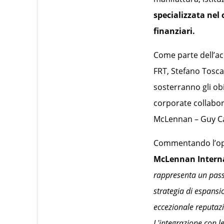
specializzata nel
finanziari.
Come parte dell’ac
FRT, Stefano Tosca
sosterranno gli ob
corporate collabor
McLennan – Guy Ca
Commentando l’op
McLennan Intern
rappresenta un passo
strategia di espansi
eccezionale reputazi
L'integrazione con l