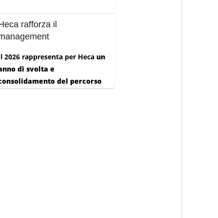
Heca rafforza il
management
Il 2026 rappresenta per Heca
un
anno di svolta e
consolidamento del percorso
di crescita
intrapreso negli
ultimi an...
Lug 23, 2026
Consulta l'elenco degli
Intermediari Assicurativi
dell'UE
L’Elenco Annesso al Registro
Unico degli Intermediari
Assicurativi (RUI)
è una sezione